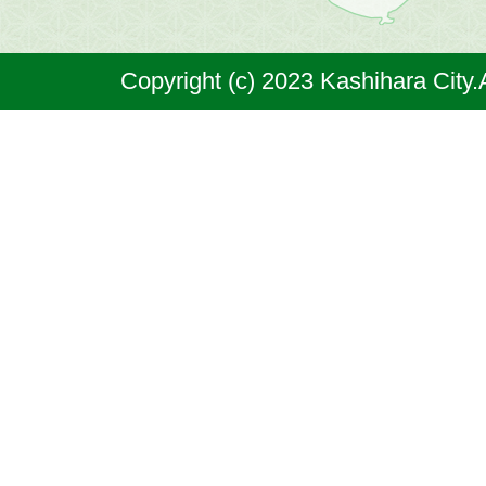
は
奈
Copyright (c) 2023 Kashihara City.
良
県
の
北
部
に
位
置
す
る
市