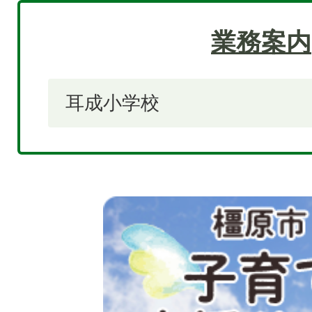
業務案内
耳成小学校
2
枚
目
の