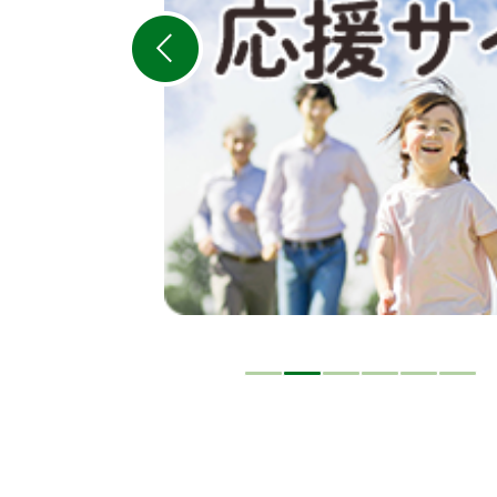
ス
ラ
イ
ド