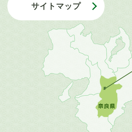
サイトマップ
近
畿
地
方
の
地
図。
橿
原
市