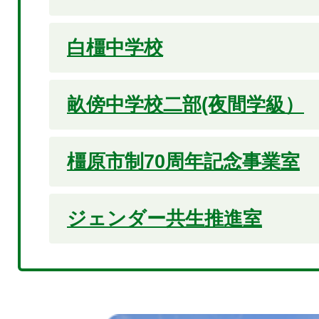
白橿中学校
畝傍中学校二部(夜間学級）
橿原市制70周年記念事業室
ジェンダー共生推進室