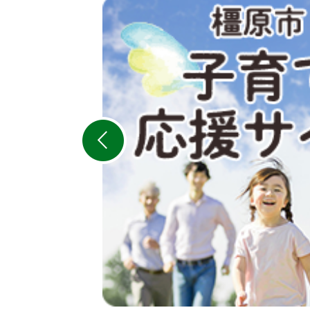
2
枚
目
の
ス
ラ
イ
ド