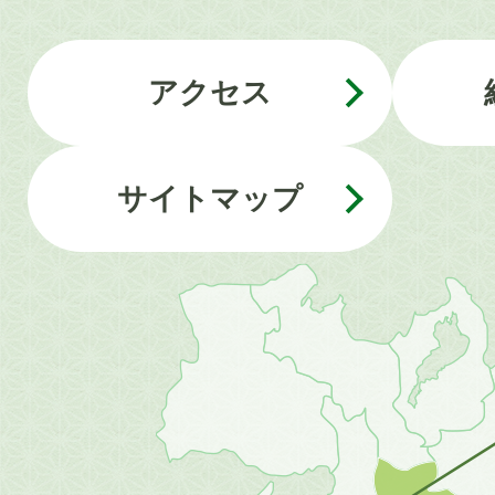
アクセス
サイトマップ
近
畿
地
方
の
地