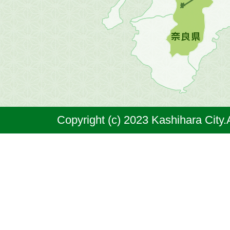
図。
橿
原
市
は
奈
Copyright (c) 2023 Kashihara City.
良
県
の
北
部
に