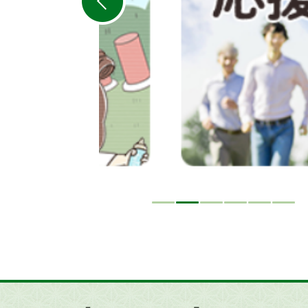
ラ
イ
ド