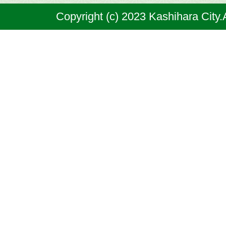
奈
Copyright (c) 2023 Kashihara City.
良
県
の
北
部
に
位
置
す
る
市
で