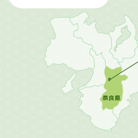
近
畿
地
方
の
地
図。
橿
原
市
は