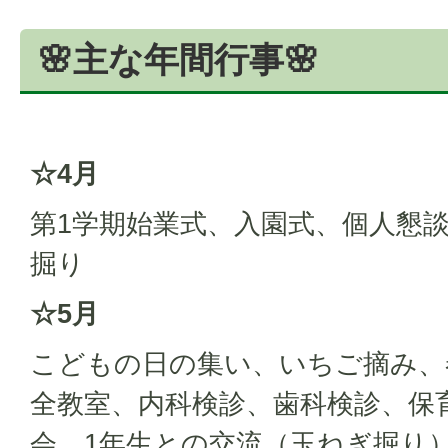
🌸主な年間行事🌸
☆4月
第1学期始業式、入園式、個人懇
掘り
☆5月
こどもの日の集い、いちご摘み、
全教室、内科検診、歯科検診、保
会、1年生との交流（玉ねぎ掘り