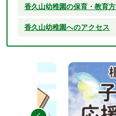
香久山幼稚園の保育・教育方
香久山幼稚園へのアクセス
2
枚
目
の
ス