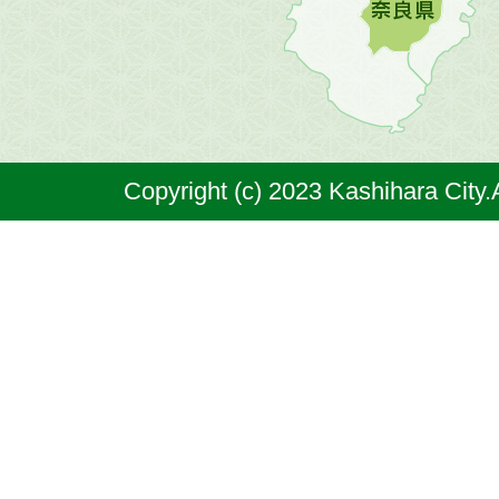
原
市
は
奈
Copyright (c) 2023 Kashihara City.
良
県
の
北
部
に
位
置