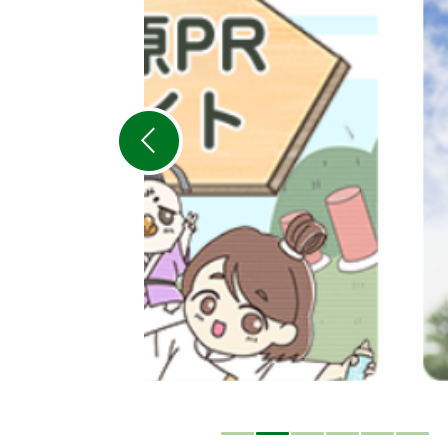
目
の
ス
ラ
イ
ド