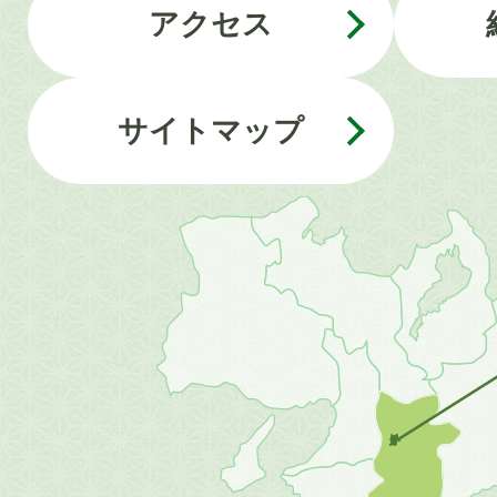
アクセス
サイトマップ
近
畿
地
方
の
地
図。
橿