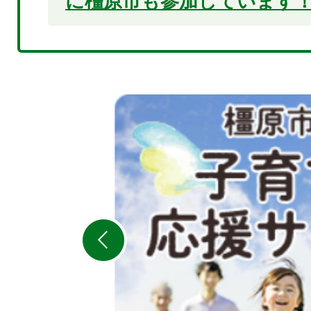
に橿原市も参加しています
2
枚
目
の
ス
ラ
イ
ド