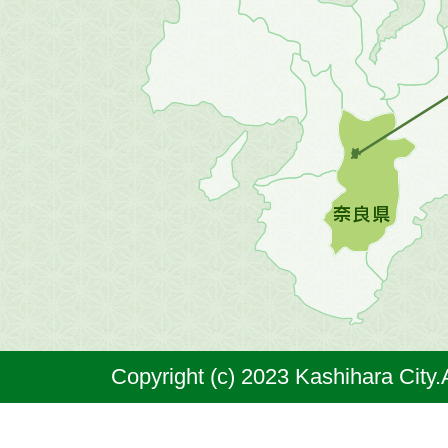
地
方
の
地
図。
橿
原
市
は
奈
Copyright (c) 2023 Kashihara City.
良
県