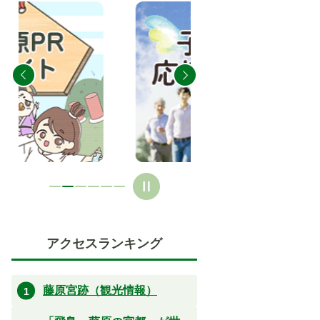
2
3
枚
枚
目
目
の
の
ス
ス
ラ
ラ
イ
イ
ド
ド
アクセスランキング
藤原宮跡（観光情報）