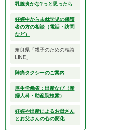
乳腺炎かな?っと思ったら
妊娠中から未就学児の保護
者の方の相談（電話・訪問
など）
奈良県「親子のための相談
LINE」
陣痛タクシーのご案内
厚生労働省：出産なび（産
婦人科・助産院検索）
妊娠や出産によるお母さん
とお父さんの心の変化