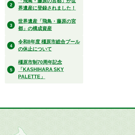
「飛鳥・藤原の宮都」が世
界遺産に登録されました！
世界遺産「飛鳥・藤原の宮
都」の構成資産
令和8年度 橿原市総合プール
の休止について
橿原市制70周年記念
「KASHIHARA SKY
PALETTE」