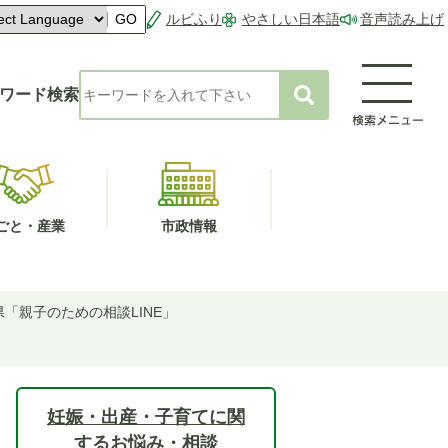
ルビふり
やさしい日本語
音声読み上げ
GO
ワード検索
ごと・産業
市政情報
県「親子のための相談LINE」
妊娠・出産・子育てに関
するお悩み・相談