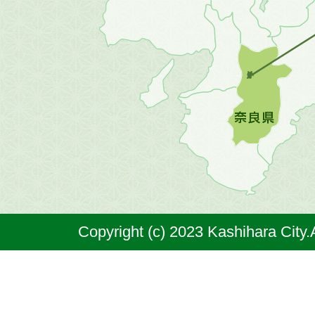
方
の
地
図。
橿
原
市
は
奈
Copyright (c) 2023 Kashihara City.
良
県
の
北