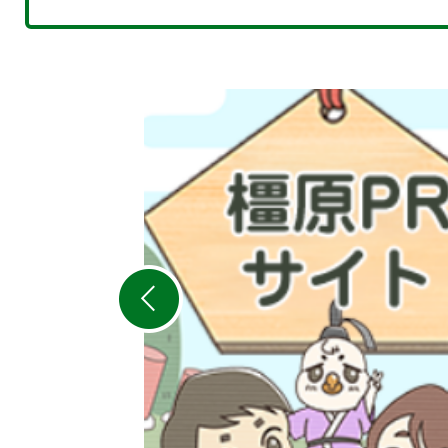
2
枚
目
の
ス
ラ
イ
ド