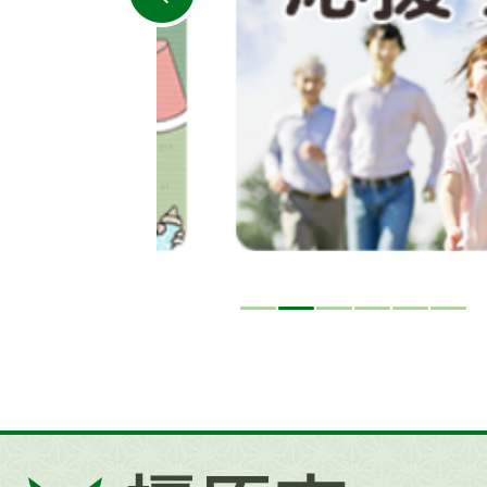
ラ
イ
ド