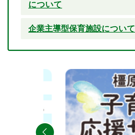
について
企業主導型保育施設につい
2
枚
目
の
ス