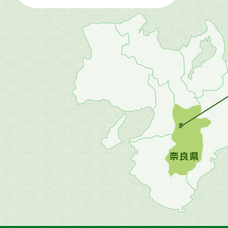
近
畿
地
方
の
地
図。
橿
原
市
は
奈