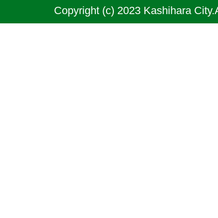
Copyright (c) 2023 Kashihara City.
良
県
の
北
部
に
位
置
す
る
市
で