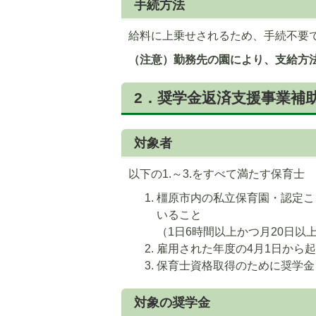
手続方法
給料に上乗せされるため、手続不要
（注意）勤務先の園により、支給方
2．奨学金返済支援事業補
対象者
5
6
以下の1.～3.をすべて満たす保育士
枚
枚
橿原市内の私立保育園・認定こ
目
目
いること
の
の
（1日6時間以上かつ月20日以
ス
ス
雇用された年度の4月1日から
ラ
ラ
保育士資格取得のために奨学金
イ
イ
ド
ド
対象の奨学金