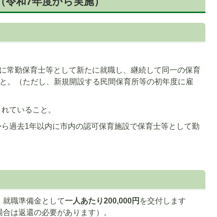
（令和7年度から実施）
所等に常勤保育士等として新たに就職し、継続して同一の保育
こと。（ただし、新規開設する民間保育所等の初年度に雇
されていること。
から過去1年以内に市内の認可保育施設で保育士等として勤
。
、就職準備金として
一人あたり200,000円
を交付します
場合は返還の必要があります）。