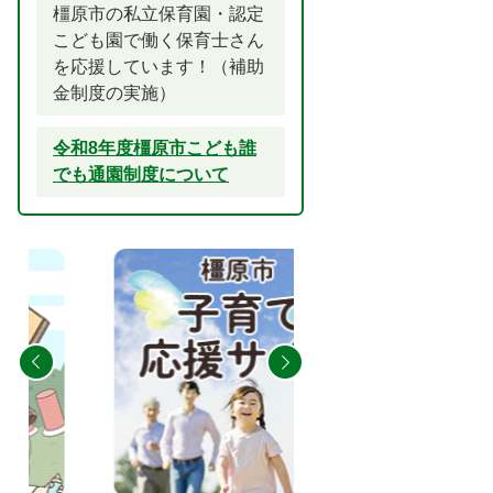
橿原市の私立保育園・認定
こども園で働く保育士さん
を応援しています！（補助
金制度の実施）
令和8年度橿原市こども誰
でも通園制度について
2
3
枚
枚
目
目
の
の
ス
ス
ラ
ラ
イ
イ
ド
ド