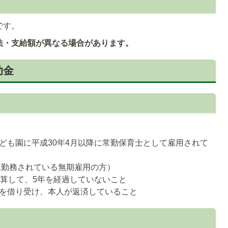
です。
法・支給額が異なる場合があります。
助金
1
枚
ども園に平成30年4月以降に常勤保育士として雇用されて
目
の
上勤務されている無期雇用の方）
ス
起算して、5年を経過していないこと
ラ
を借り受け、本人が返済していること
イ
ド