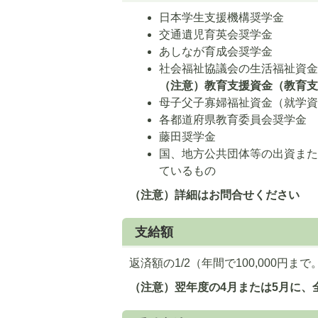
日本学生支援機構奨学金
交通遺児育英会奨学金
あしなが育成会奨学金
社会福祉協議会の生活福祉資
（注意）教育支援資金（教育
母子父子寡婦福祉資金（就学
各都道府県教育委員会奨学金
藤田奨学金
国、地方公共団体等の出資ま
ているもの
（注意）詳細はお問合せください
支給額
返済額の1/2（年間で100,000円まで
（注意）翌年度の4月または5月に、