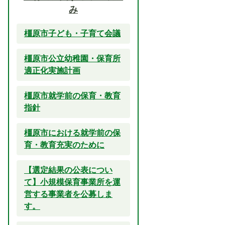
み
橿原市子ども・子育て会議
橿原市公立幼稚園・保育所
適正化実施計画
橿原市就学前の保育・教育
指針
橿原市における就学前の保
育・教育充実のために
【選定結果の公表につい
て】小規模保育事業所を運
営する事業者を公募しま
す。