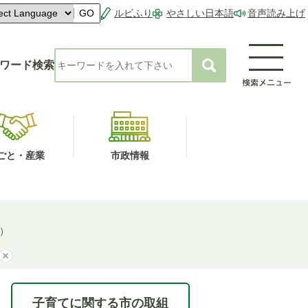
ルビふり
やさしい日本語
音声読み上げ
GO
ワード検索
ごと・産業
市政情報
）
子育てに関する市の取組