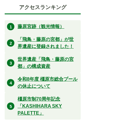
アクセスランキング
藤原宮跡（観光情報）
「飛鳥・藤原の宮都」が世
界遺産に登録されました！
世界遺産「飛鳥・藤原の宮
都」の構成資産
令和8年度 橿原市総合プール
の休止について
橿原市制70周年記念
「KASHIHARA SKY
PALETTE」