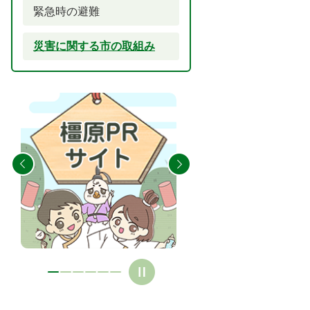
緊急時の避難
災害に関する市の取組み
2
3
枚
枚
目
目
の
の
ス
ス
ラ
ラ
イ
イ
ド
ド