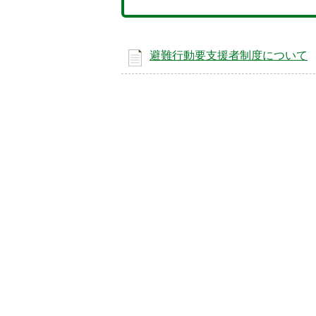
避難行動要支援者制度について
5
枚
目
の
ス
ラ
イ
ド