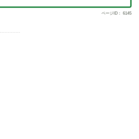
ページID：
6145
6
1
枚
枚
目
目
の
の
ス
ス
ラ
ラ
イ
イ
ド
ド