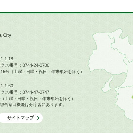
近
畿
地
方
の
-1-18
地
ス番号：0744-24-9700
図。
5時15分（土曜・日曜・祝日・年末年始を除く）
橿
原
-1-60
市
ス番号：0744-47-2747
は
30分（土曜・日曜・祝日・年末年始を除く）
奈
総合窓口機能は分庁舎にあります。
良
県
サイトマップ
の
北
部