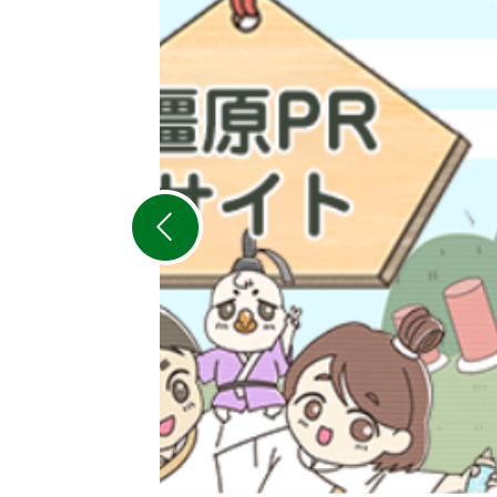
2
枚
目
の
ス
ラ
イ
ド