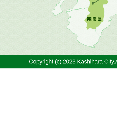
図。
橿
原
市
は
奈
Copyright (c) 2023 Kashihara City.
良
県
の
北
部
に