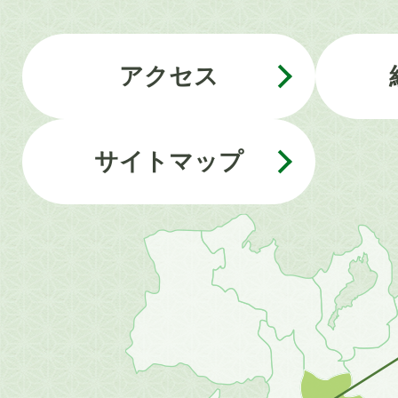
アクセス
サイトマップ
近
畿
地
方
の
地