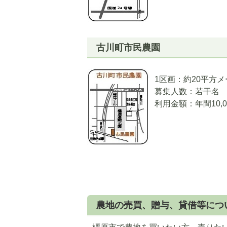
古川町市民農園
1区画：約20平方
募集人数：若干名
利用金額：年間10,0
5
6
枚
枚
農地の売買、贈与、貸借等につ
目
目
の
の