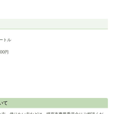
メートル
00円
1
枚
いて
目
の