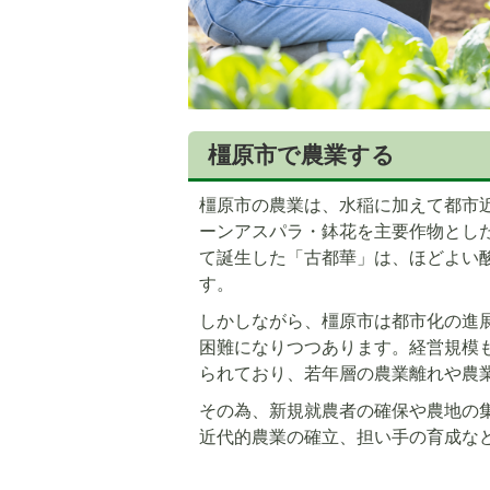
橿原市で農業する
橿原市の農業は、水稲に加えて都市
ーンアスパラ・鉢花を主要作物とし
て誕生した「古都華」は、ほどよい
す。
しかしながら、橿原市は都市化の進
困難になりつつあります。経営規模
られており、若年層の農業離れや農
その為、新規就農者の確保や農地の
近代的農業の確立、担い手の育成な