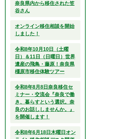
奈良県内から移住された笠
谷さん
オンライン移住相談を開始
しました！
令和8年10月10日（土曜
日）＆11日（日曜日）世界
遺産の飛鳥・藤原！奈良県
橿原市移住体験ツアー
令和8年8月8日奈良移住セ
ミナー・交流会『奈良で働
き、暮らすという選択。奈
良のお話ししませんか。』
を開催します！
令和8年6月18日木曜日オン