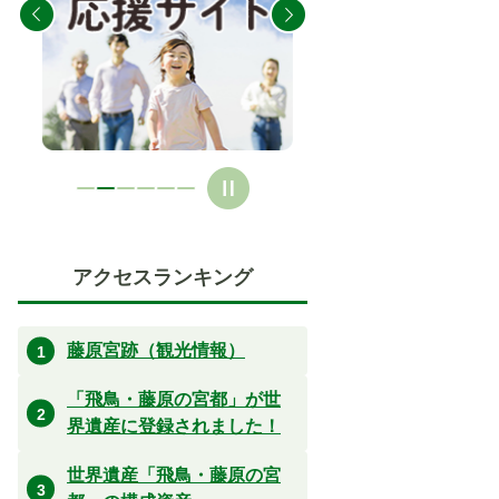
ス
ス
ラ
ラ
イ
イ
ド
ド
アクセスランキング
藤原宮跡（観光情報）
「飛鳥・藤原の宮都」が世
界遺産に登録されました！
世界遺産「飛鳥・藤原の宮