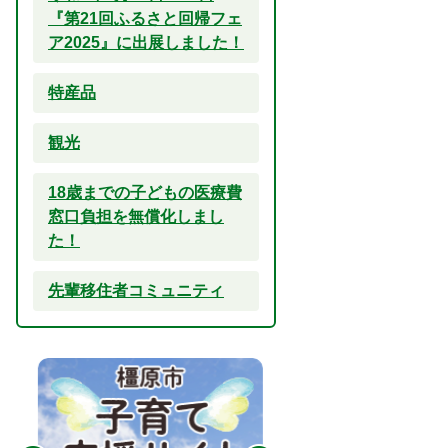
『第21回ふるさと回帰フェ
ア2025』に出展しました！
特産品
観光
18歳までの子どもの医療費
窓口負担を無償化しまし
た！
先輩移住者コミュニティ
2
3
枚
枚
目
目
の
の