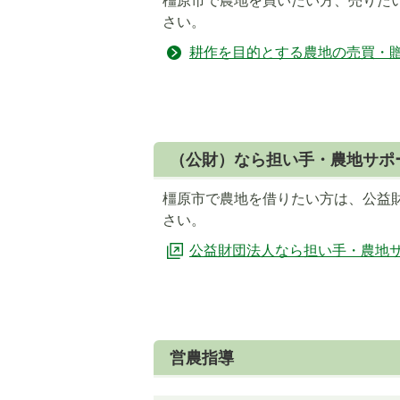
橿原市で農地を買いたい方、売りた
ス
ス
さい。
ラ
ラ
耕作を目的とする農地の売買・
イ
イ
ド
ド
（公財）なら担い手・農地サポ
橿原市で農地を借りたい方は、公益
さい。
公益財団法人なら担い手・農地
営農指導