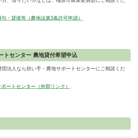
い方、借りたい方などは、橿原市農業委員会にご相談くだ
ス
ラ
贈与・貸借等（農地法第3条許可申請）
イ
ド
ートセンター 農地貸付希望申込
財団法人なら担い手・農地サポートセンターにご相談くだ
サポートセンター（外部リンク）