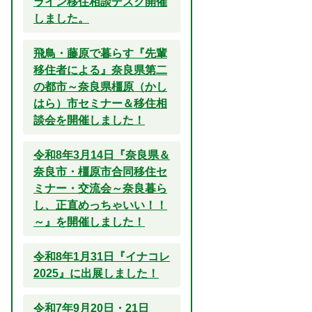
ライン移住相談デスク開催
しました。
飛鳥・藤原で暮らす『先輩
移住者による』奈良県第二
の都市～奈良県橿原（かし
はら）市セミナー＆移住相
談会を開催しました！
令和8年3月14日『奈良県＆
奈良市・橿原市合同移住セ
ミナー・交流会～奈良暮ら
し、正直めっちゃいい！！
～』を開催しました！
令和8年1月31日『イナコレ
2025』に出展しました！
令和7年9月20日・21日