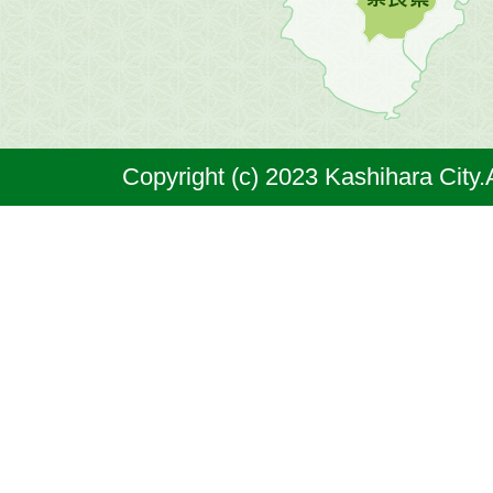
原
市
は
奈
Copyright (c) 2023 Kashihara City.
良
県
の
北
部
に
位
置