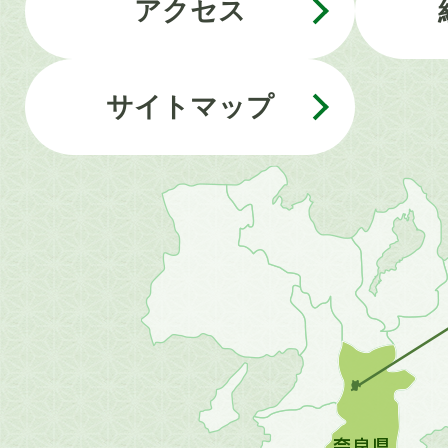
アクセス
サイトマップ
近
畿
地
方
の
地
図。
橿