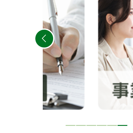
目
の
ス
ラ
イ
ド