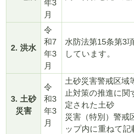
年3
月
令
和7
水防法第15条第3
2. 洪水
年3
しています。
月
土砂災害警戒区域
令
止対策の推進に関
3. 土砂
和3
定された土砂
災害
年3
災害（特別）警戒
月
ップ内に重ねて記