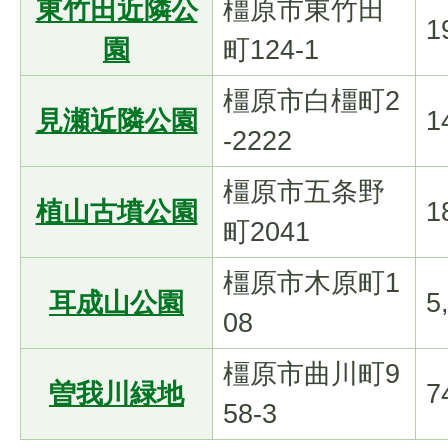
東竹田近隣公
橿原市東竹田
1
園
町124-1
橿原市白橿町2
見瀬近隣公園
1
-2222
橿原市五条野
植山古墳公園
1
町2041
橿原市木原町1
耳成山公園
5
08
橿原市曲川町9
曽我川緑地
7
58-3