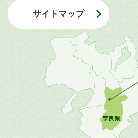
サイトマップ
近
畿
地
方
の
地
図。
橿
原
市