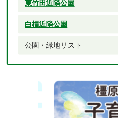
東竹田近隣公園
白橿近隣公園
公園・緑地リスト
2
枚
目
の