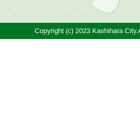
は
奈
Copyright (c) 2023 Kashihara City.
良
県
の
北
部
に
位
置
す
る