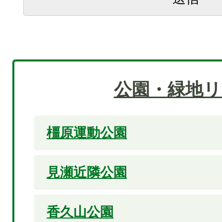
公園・緑地リ
橿原運動公園
見瀬近隣公園
香久山公園