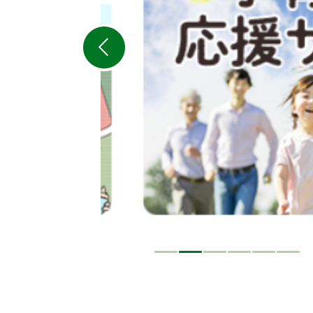
ス
ラ
イ
ド