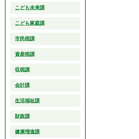
こども未来課
こども家庭課
市民税課
資産税課
収税課
会計課
生活福祉課
財政課
健康増進課