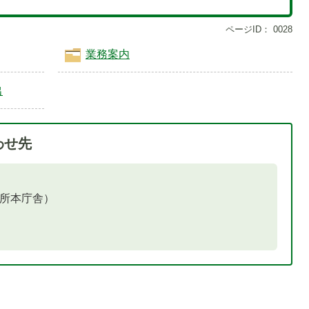
ページID：
0028
業務案内
出
わせ先
役所本庁舎）