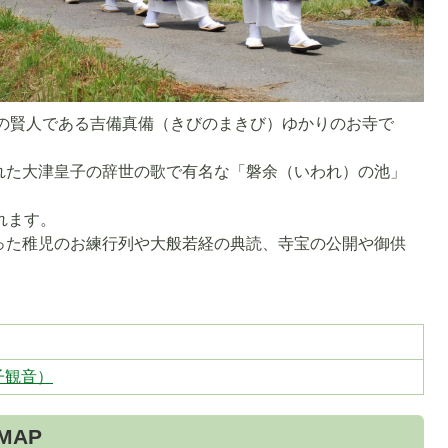
の賢人である吉備真備（きびのまきび）ゆかりのお寺で
れた大津皇子の辞世の歌で有名な「磐余（いわれ）の池」
れます。
った稚児のお練行列や大般若経の典読、寺宝の公開や御供
子観音）
MAP