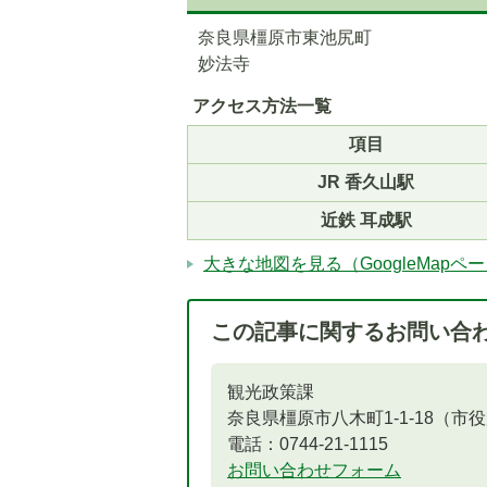
奈良県橿原市東池尻町
妙法寺
アクセス方法一覧
項目
JR 香久山駅
5
6
枚
枚
近鉄 耳成駅
目
目
大きな地図を見る（GoogleMapペ
の
の
ス
ス
ラ
ラ
この記事に関するお問い合
イ
イ
ド
ド
観光政策課
奈良県橿原市八木町1-1-18（市
電話：0744-21-1115
お問い合わせフォーム