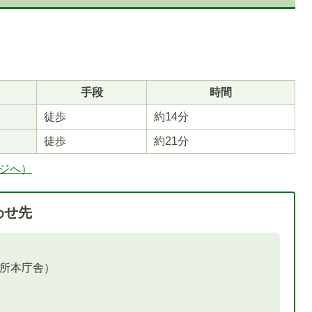
手段
時間
徒歩
約14分
1
枚
徒歩
約21分
目
ージへ）
の
ス
ラ
わせ先
イ
ド
役所本庁舎）