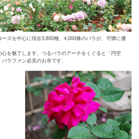
ズを中心に現在3,800種、4,000株のバラが、可憐に優
の心を魅了します。つるバラのアーチをくぐると「円空
。バラファン必見のお寺です。