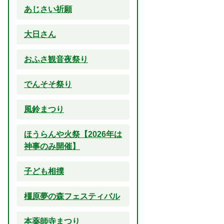
あじさい祈願
大日さん
おふさ観音夜祭り
でんそそ祭り
風鈴まつり
ほうらんや火祭【2026年は
神事のみ開催】
子ども相撲
橿原夢の森フェスティバル
本薬師寺まつり