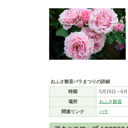
5
6
枚
枚
目
目
の
の
ス
ス
おふさ観音バラまつりの詳細
ラ
ラ
イ
イ
時期
5月15日～6月
ド
ド
場所
おふさ観音
関連リンク
バラ