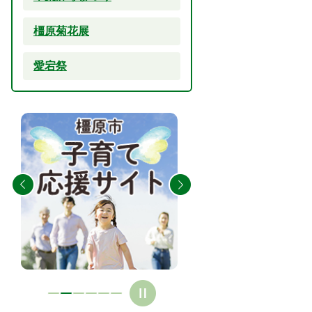
橿原菊花展
愛宕祭
2
3
枚
枚
目
目
の
の
ス
ス
ラ
ラ
イ
イ
ド
ド