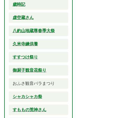
歳時記
虚空蔵さん
八釣山地蔵尊春季大祭
久米寺練供養
すすつけ祭り
御厨子観音花祭り
おふさ観音バラまつり
シャカシャカ祭
すももの荒神さん