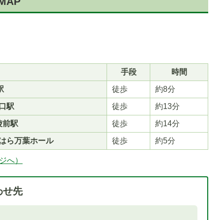
MAP
手段
時間
駅
徒歩
約8分
口駅
徒歩
約13分
陵前駅
徒歩
約14分
しはら万葉ホール
徒歩
約5分
ージへ）
わせ先