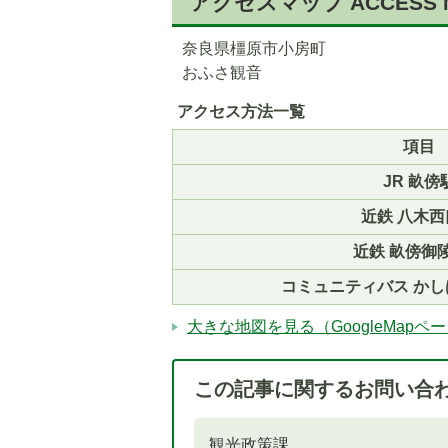
アクセスマップ
ACCESS 
奈良県橿原市小房町
おふさ観音
アクセス方法一覧
項目
JR 畝傍
近鉄 八木西
近鉄 畝傍御
コミュニティバス か
大きな地図を見る（GoogleMapペ
この記事に関するお問い合
観光政策課