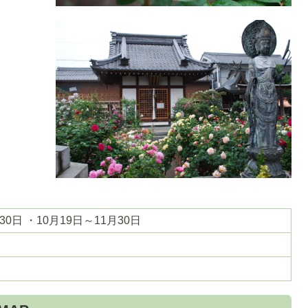
1
枚
目
の
ス
ラ
イ
30日 ・10月19日～11月30日
ド