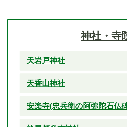
神社・寺
天岩戸神社
天香山神社
安楽寺(忠兵衛の阿弥陀石仏碑