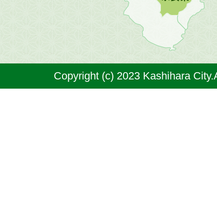
原
市
は
奈
Copyright (c) 2023 Kashihara City.
良
県
の
北
部
に
位
置