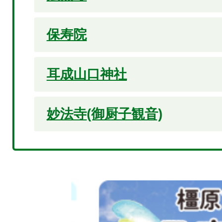
保寿院
耳成山口神社
妙法寺(御厨子観音)
2
枚