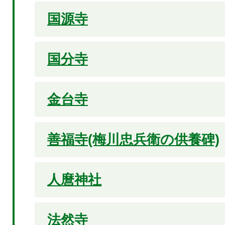
国源寺
国分寺
金台寺
善福寺(梅川忠兵衛の供養碑)
人麿神社
法然寺