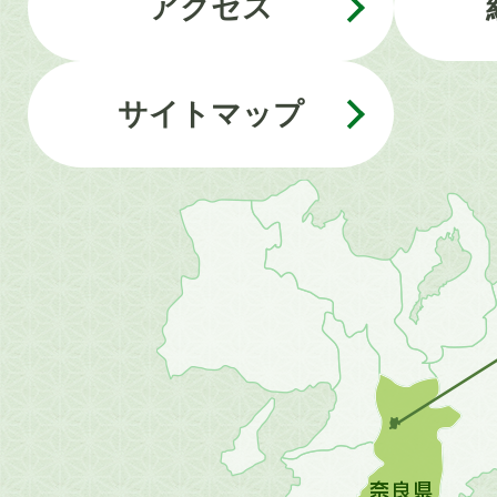
アクセス
サイトマップ
近
畿
地
方
の
地
図。
橿