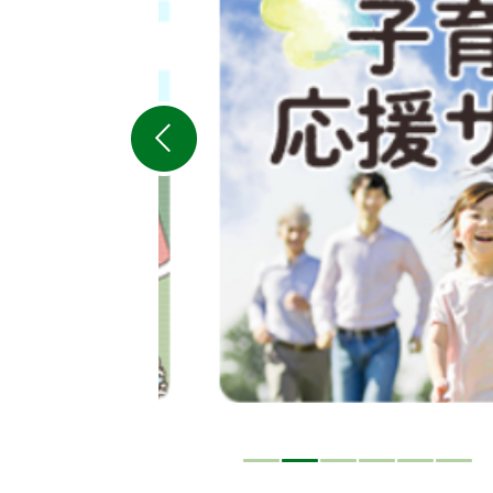
目
の
ス
ラ
イ
ド