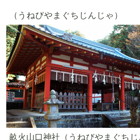
（うねびやまぐちじんじゃ）
畝火山口神社（うねびやまぐちじ