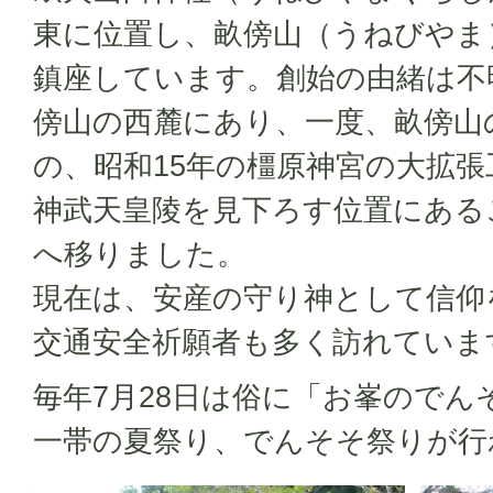
東に位置し、畝傍山（うねびやま
鎮座しています。創始の由緒は不
傍山の西麓にあり、一度、畝傍山
の、昭和15年の橿原神宮の大拡
神武天皇陵を見下ろす位置にある
へ移りました。
現在は、安産の守り神として信仰
交通安全祈願者も多く訪れていま
毎年7月28日は俗に「お峯のでん
一帯の夏祭り、でんそそ祭りが行