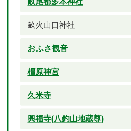
畝尾都多本神社
畝火山口神社
おふさ観音
橿原神宮
久米寺
興福寺(八釣山地蔵尊)