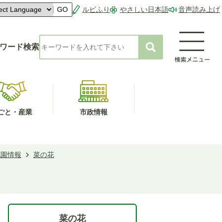
ルビふり
やさしい日本語
音声読み上げ
GO
ワード検索
ごと・産業
市政情報
花園情報
菜の花
菜の花