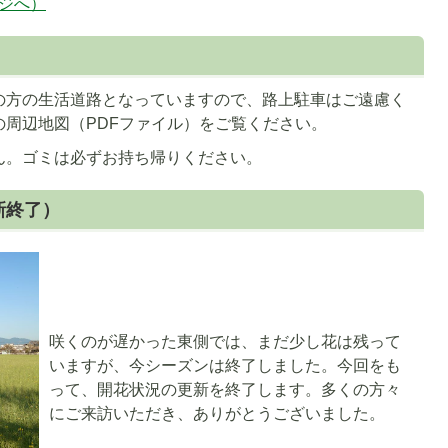
ージへ）
の方の生活道路となっていますので、路上駐車はご遠慮く
1
周辺地図（PDFファイル）をご覧ください。
枚
ん。ゴミは必ずお持ち帰りください。
目
の
新終了）
ス
ラ
イ
ド
咲くのが遅かった東側では、まだ少し花は残って
いますが、今シーズンは終了しました。今回をも
って、開花状況の更新を終了します。多くの方々
にご来訪いただき、ありがとうございました。