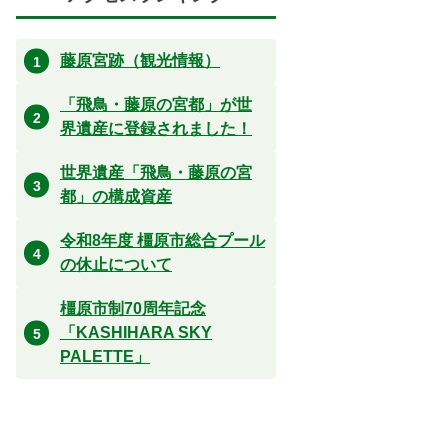
藤原宮跡（観光情報）
「飛鳥・藤原の宮都」が世
界遺産に登録されました！
世界遺産「飛鳥・藤原の宮
都」の構成資産
令和8年度 橿原市総合プール
の休止について
橿原市制70周年記念
「KASHIHARA SKY
PALETTE」