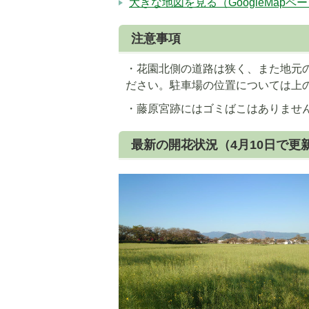
大きな地図を見る（GoogleMapペ
注意事項
・花園北側の道路は狭く、また地元
5
6
ださい。駐車場の位置については上の
枚
枚
・藤原宮跡にはゴミばこはありませ
目
目
の
の
最新の開花状況（4月10日で更
ス
ス
ラ
ラ
イ
イ
ド
ド