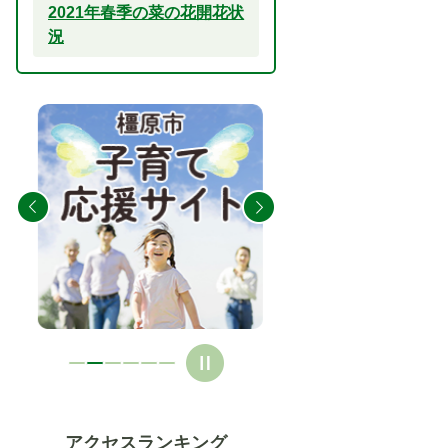
2021年春季の菜の花開花状
況
2
3
枚
枚
目
目
の
の
ス
ス
ラ
ラ
イ
イ
ド
ド
アクセスランキング