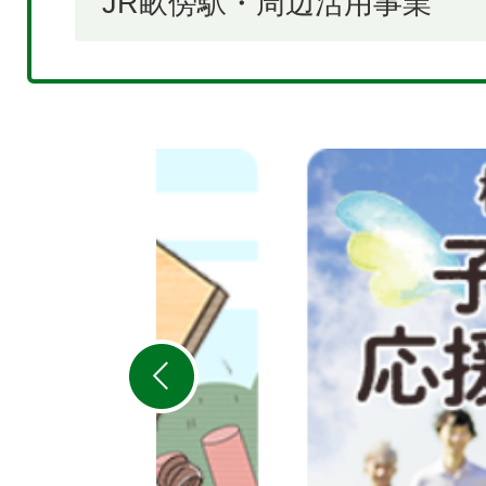
JR畝傍駅・周辺活用事業
2
枚
目
の
ス
ラ
イ
ド