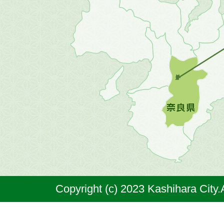
地
方
の
地
図。
橿
原
市
は
奈
Copyright (c) 2023 Kashihara City.
良
県