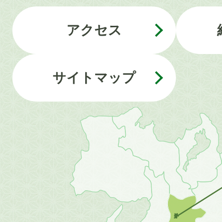
アクセス
サイトマップ
近
畿
地
方
の
地