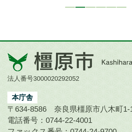
橿
原
市
法人番号3000020292052
Kashihara
City
本庁舎
〒634-8586 奈良県橿原市八木町1-1
電話番号：0744-22-4001
ファックス番号：0744-24-9700