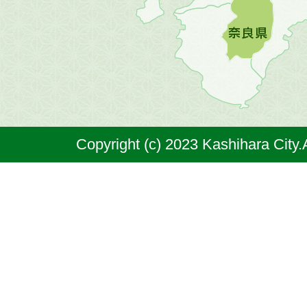
図。
橿
原
市
は
奈
Copyright (c) 2023 Kashihara City.
良
県
の
北
部
に
位