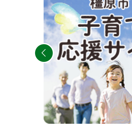
枚
目
の
ス
ラ
イ
ド