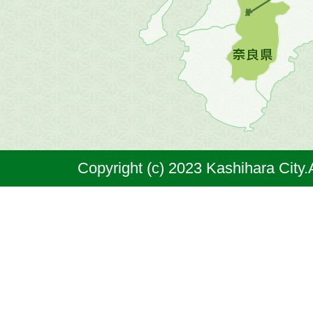
図。
橿
原
市
は
奈
Copyright (c) 2023 Kashihara City.
良
県
の
北
部
に