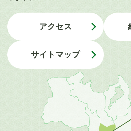
アクセス
サイトマップ
近
畿
地
方
の
地