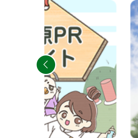
2
枚
目
の
ス
ラ
イ
ド