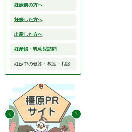
妊娠前の方へ
妊娠した方へ
出産した方へ
妊産婦・乳幼児訪問
妊娠中の健診・教室・相談
2
3
枚
枚
目
目
の
の
ス
ス
ラ
ラ
イ
イ