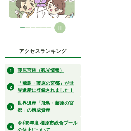
ド
ド
アクセスランキング
藤原宮跡（観光情報）
「飛鳥・藤原の宮都」が世
界遺産に登録されました！
世界遺産「飛鳥・藤原の宮
都」の構成資産
令和8年度 橿原市総合プール
の休止について