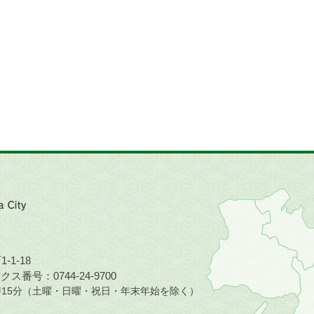
近
畿
地
方
の
-1-18
地
ス番号：0744-24-9700
図。
5時15分（土曜・日曜・祝日・年末年始を除く）
橿
原