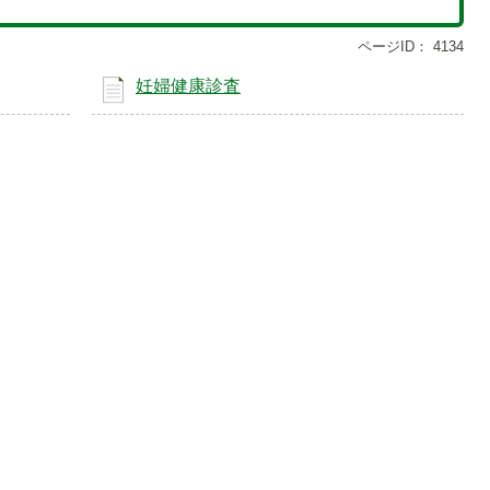
ページID：
4134
妊婦健康診査
6
1
枚
枚
目
目
の
の
ス
ス
ラ
ラ
イ
イ