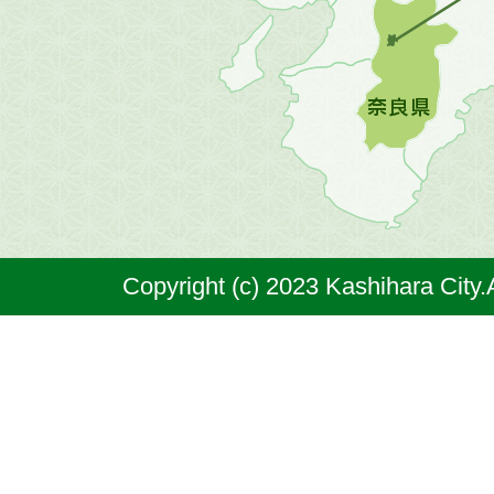
地
図。
橿
原
市
は
奈
Copyright (c) 2023 Kashihara City.
良
県
の
北
部
に