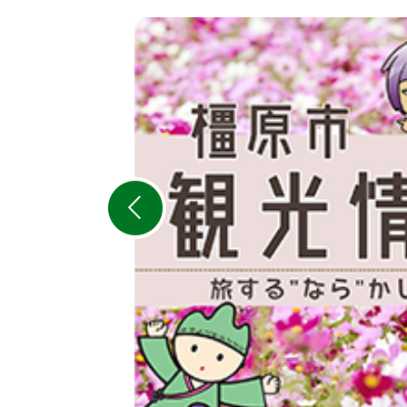
4
枚
目
の
ス
ラ
イ
ド