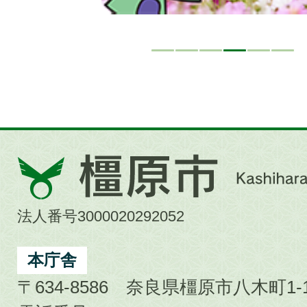
橿
原
市
法人番号3000020292052
Kashihara
City
本庁舎
〒634-8586 奈良県橿原市八木町1-1