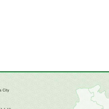
近
畿
地
方
の