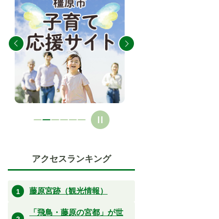
枚
枚
目
目
の
の
ス
ス
ラ
ラ
イ
イ
ド
ド
アクセスランキング
藤原宮跡（観光情報）
「飛鳥・藤原の宮都」が世