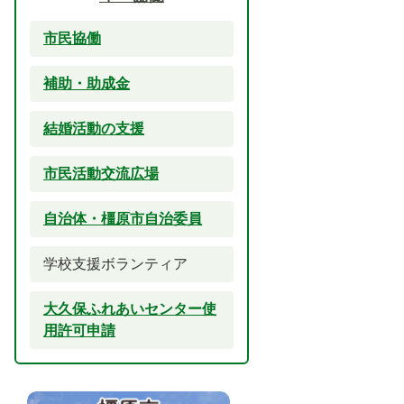
市民協働
補助・助成金
結婚活動の支援
市民活動交流広場
自治体・橿原市自治委員
学校支援ボランティア
大久保ふれあいセンター使
用許可申請
2
3