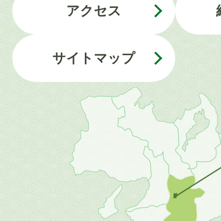
アクセス
サイトマップ
近
畿
地
方
の
地
図。
橿