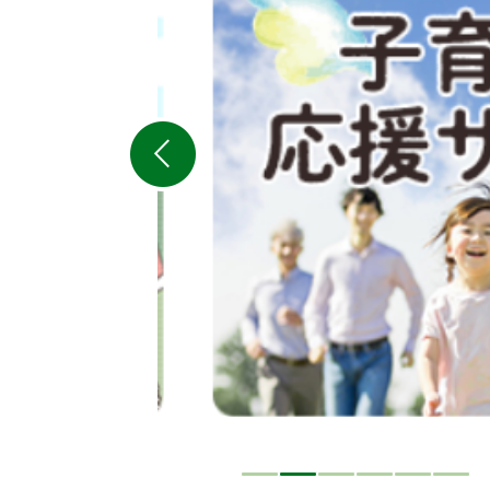
目
の
ス
ラ
イ
ド