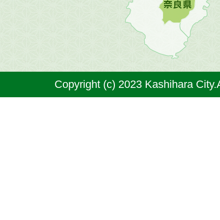
原
市
は
奈
Copyright (c) 2023 Kashihara City.
良
県
の
北
部
に
位
置