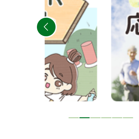
の
ス
ラ
イ
ド