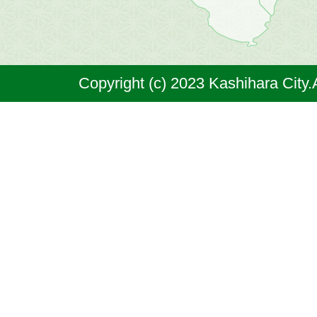
市
は
奈
Copyright (c) 2023 Kashihara City.
良
県
の
北
部
に
位
置
す
る