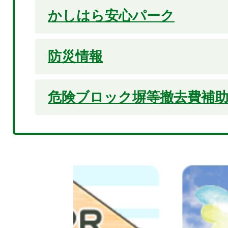
かしはら安心パーク
防災情報
危険ブロック塀等撤去費補
2
枚
目