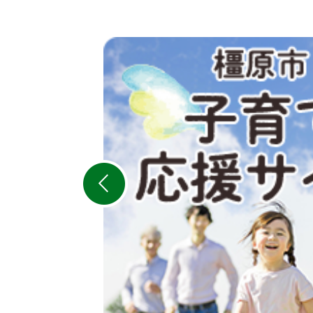
2
枚
目
の
ス
ラ
イ
ド