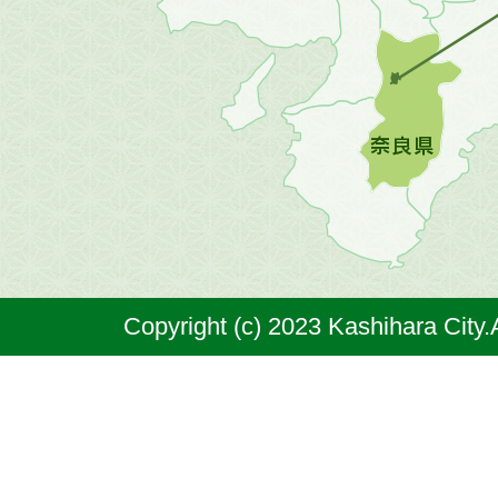
の
地
図。
橿
原
市
は
奈
Copyright (c) 2023 Kashihara City.
良
県
の
北
部