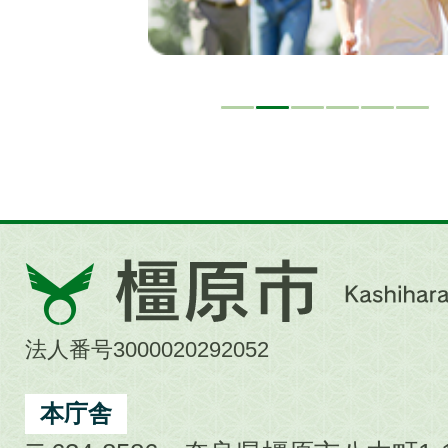
橿
原
市
法人番号3000020292052
Kashihara
City
本庁舎