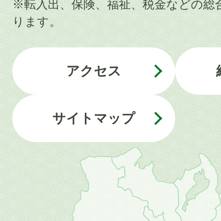
※転入出、保険、福祉、税金などの総
ります。
アクセス
サイトマップ
近
畿
地
方