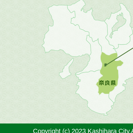
近
畿
地
方
の
地
図。
橿
原
市
は
奈
Copyright (c) 2023 Kashihara City.
良