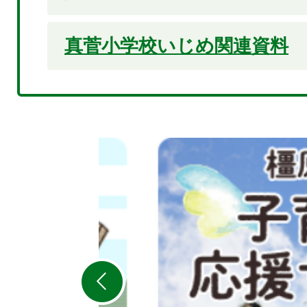
真菅小学校いじめ関連資料
2
枚
目
の
ス
ラ