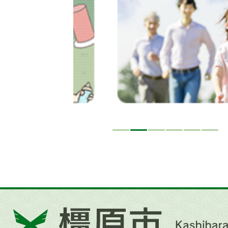
イ
ド
橿