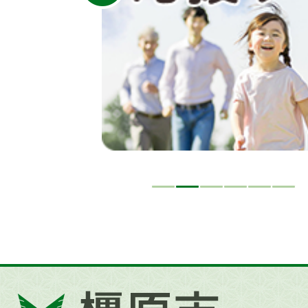
イ
ド
橿