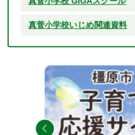
真菅小学校 GIGAスクール
真菅小学校いじめ関連資料
2
枚
目
の
ス
ラ