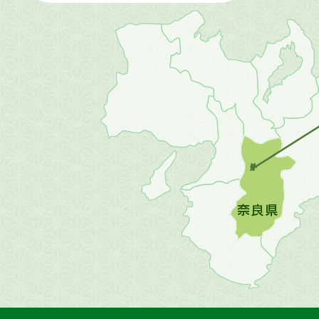
近
畿
地
方
の
地
図。
橿
原
市
は
奈