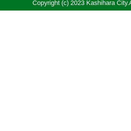
Copyright (c) 2023 Kashihara City.
良
県
の
北
部
に
位
置
す
る
市
で
あ