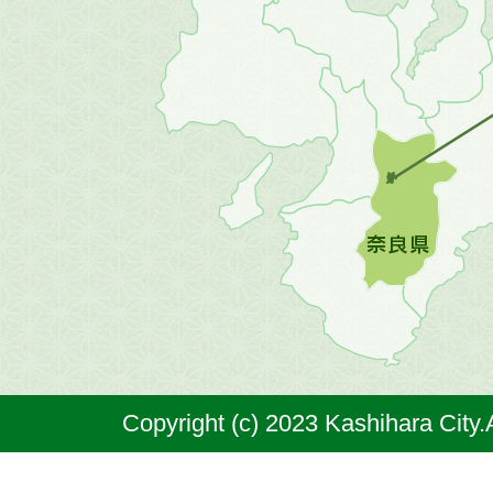
地
方
の
地
図。
橿
原
市
は
奈
Copyright (c) 2023 Kashihara City.
良
県