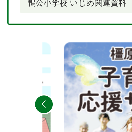
鴨公小学校 いじめ関連資料
2
枚
目
の
ス
ラ
イ
ド