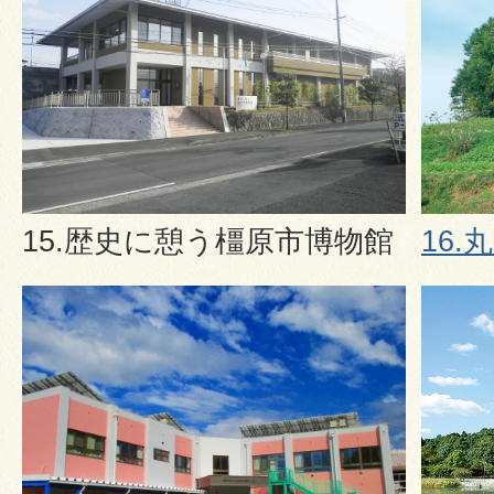
15.歴史に憩う橿原市博物館
16.