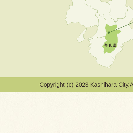
Copyright (c) 2023 Kashihara City.A