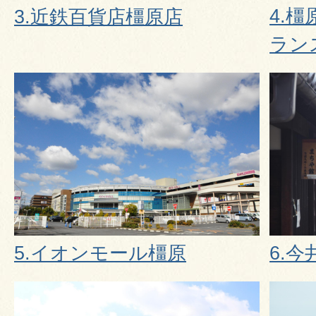
4.
3.近鉄百貨店橿原店
ラン
5.イオンモール橿原
6.今