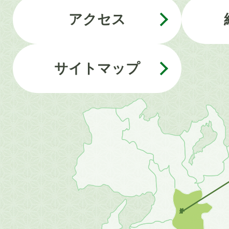
アクセス
サイトマップ
近
畿
地
方
の
地
図。