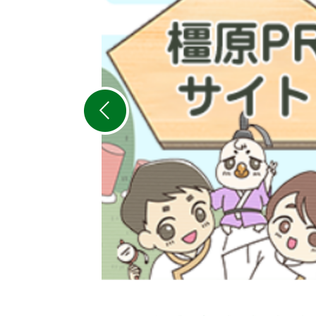
枚
目
の
ス
ラ
イ
ド