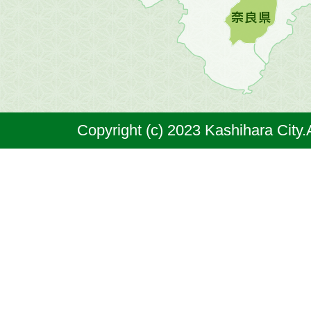
橿
原
市
は
奈
Copyright (c) 2023 Kashihara City.
良
県
の
北
部
に
位
置