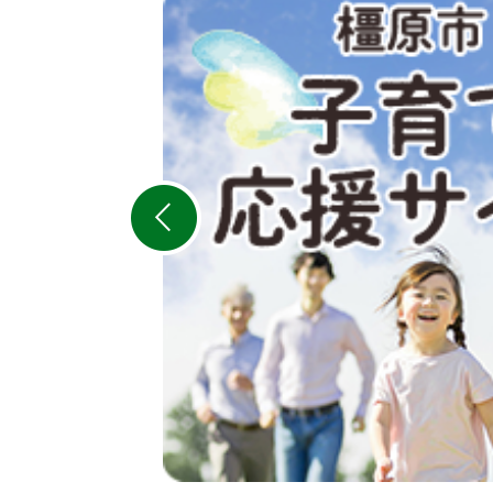
2
枚
目
の
ス
ラ
イ
ド