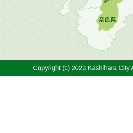
図。
橿
原
市
は
奈
Copyright (c) 2023 Kashihara City.
良
県
の
北
部
に