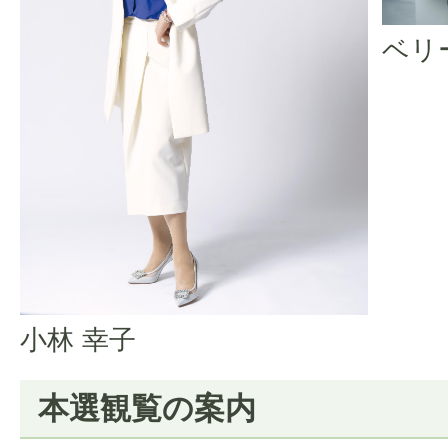
ベリ
小林 幸子
本選観覧の案内