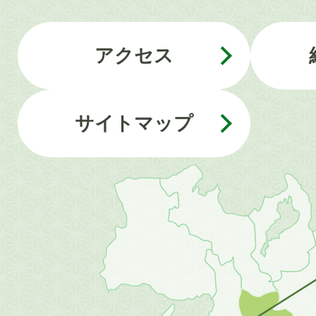
アクセス
サイトマップ
近
畿
地
方
の
地