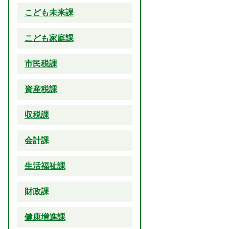
こども未来課
こども家庭課
市民税課
資産税課
収税課
会計課
生活福祉課
財政課
健康増進課