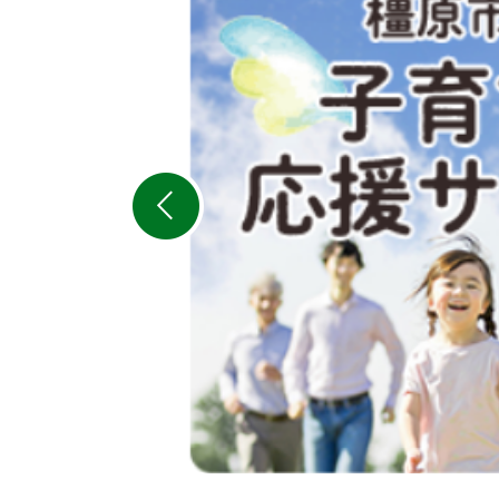
枚
目
の
ス
ラ
イ
ド