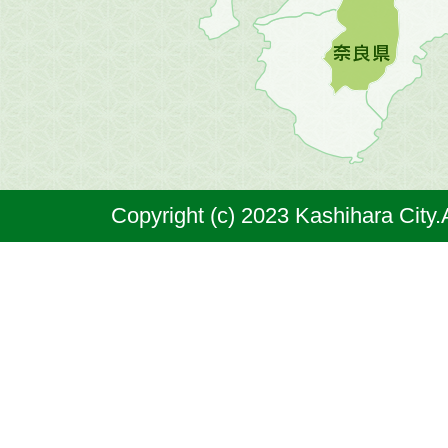
図。
橿
原
市
は
奈
Copyright (c) 2023 Kashihara City.
良
県
の
北
部
に
位