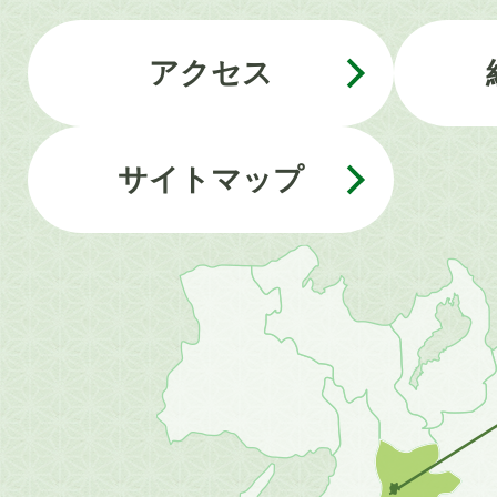
アクセス
サイトマップ
近
畿
地
方
の
地