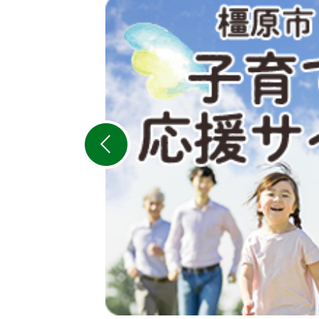
2
枚
目
の
ス
ラ
イ
ド