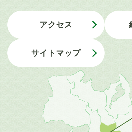
アクセス
サイトマップ
近
畿
地
方
の
地