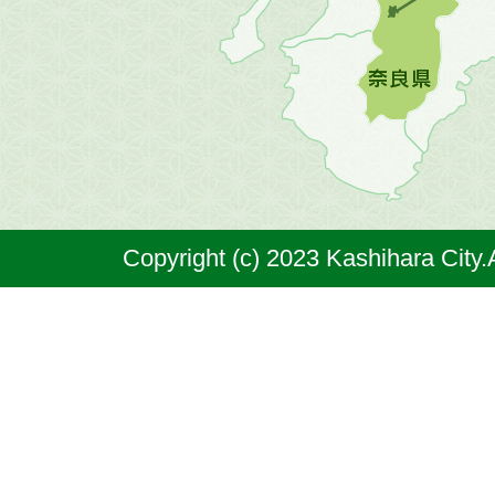
図。
橿
原
市
は
奈
Copyright (c) 2023 Kashihara City.
良
県
の
北
部
に