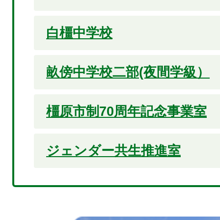
白橿中学校
畝傍中学校二部(夜間学級）
橿原市制70周年記念事業室
ジェンダー共生推進室