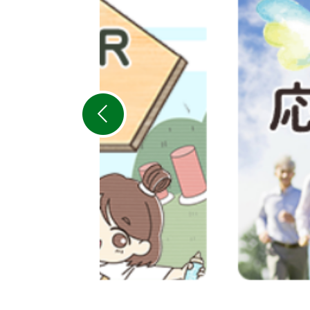
枚
目
の
ス
ラ
イ
ド