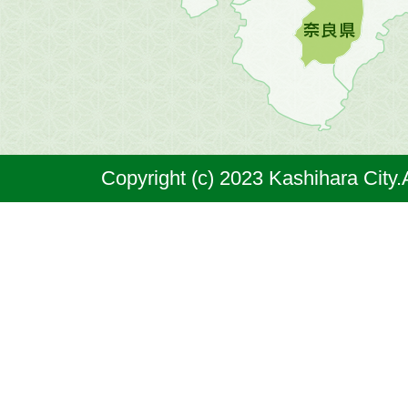
橿
原
市
は
奈
Copyright (c) 2023 Kashihara City.
良
県
の
北
部
に
位