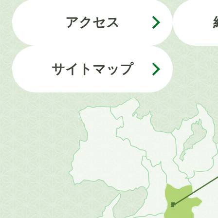
アクセス
サイトマップ
近
畿
地
方
の
地
図。