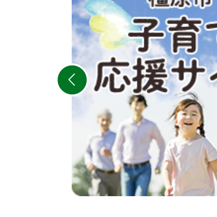
枚
目
の
ス
ラ
イ
ド