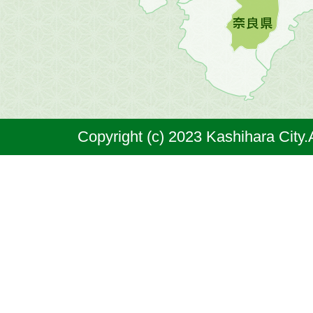
橿
原
市
は
奈
Copyright (c) 2023 Kashihara City.
良
県
の
北
部
に
位