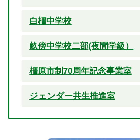
白橿中学校
畝傍中学校二部(夜間学級）
橿原市制70周年記念事業室
ジェンダー共生推進室