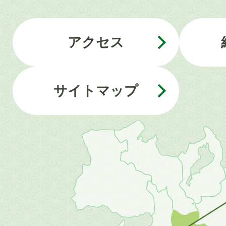
アクセス
サイトマップ
近
畿
地
方
の
地