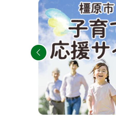
2
枚
目
の
ス
ラ
イ
ド