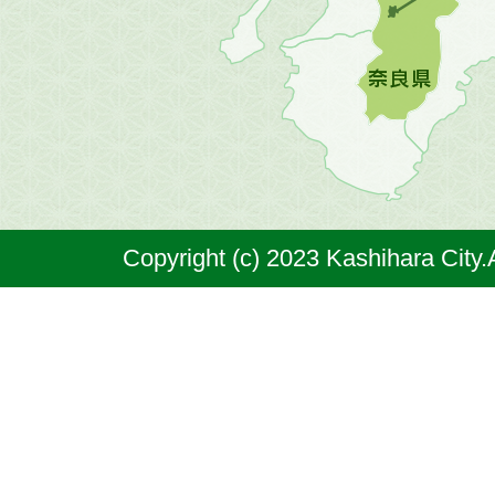
図。
橿
原
市
は
奈
Copyright (c) 2023 Kashihara City.
良
県
の
北
部
に