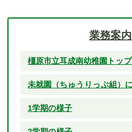
業務案内
橿原市立耳成南幼稚園トッ
未就園（ちゅうりっぷ組）
1学期の様子
2学期の様子