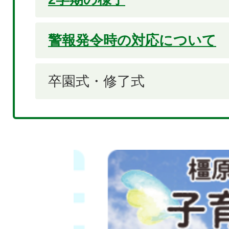
警報発令時の対応について
卒園式・修了式
2
枚
目
の