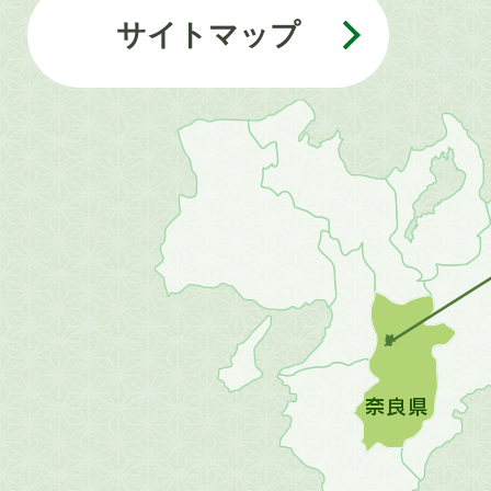
サイトマップ
近
畿
地
方
の
地
図。
橿
原
市