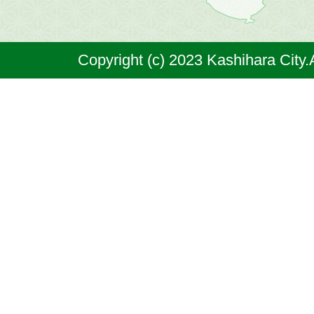
は
奈
Copyright (c) 2023 Kashihara City.
良
県
の
北
部
に
位
置
す
る