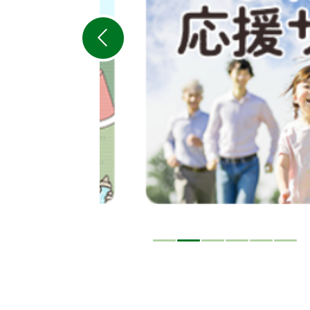
ス
ラ
イ
ド