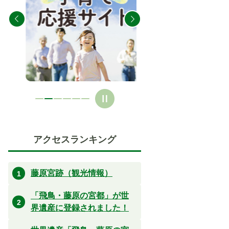
の
の
ス
ス
ラ
ラ
イ
イ
ド
ド
アクセスランキング
藤原宮跡（観光情報）
「飛鳥・藤原の宮都」が世
界遺産に登録されました！