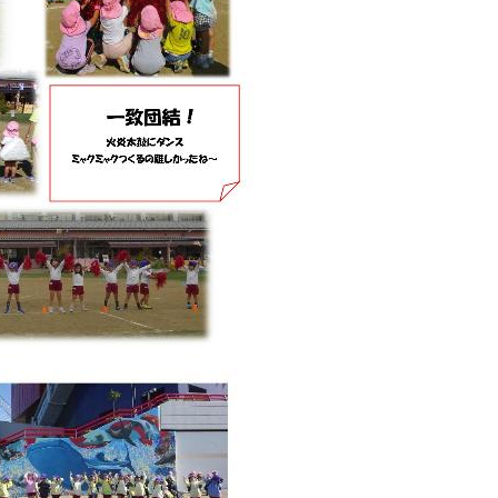
の
ス
ラ
イ
ド