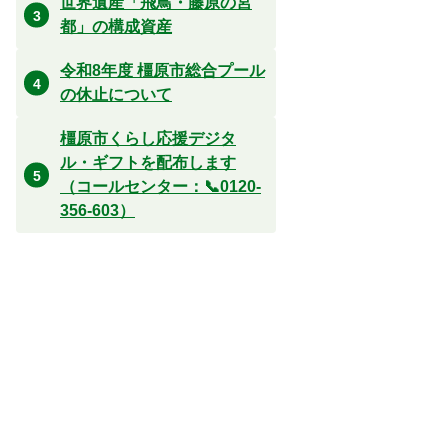
世界遺産「飛鳥・藤原の宮
都」の構成資産
令和8年度 橿原市総合プール
の休止について
橿原市くらし応援デジタ
ル・ギフトを配布します
（コールセンター：📞0120-
356-603）