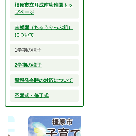
橿原市立耳成南幼稚園トッ
プページ
未就園（ちゅうりっぷ組）
について
1学期の様子
2学期の様子
警報発令時の対応について
卒園式・修了式
2
3
枚
枚
目
目