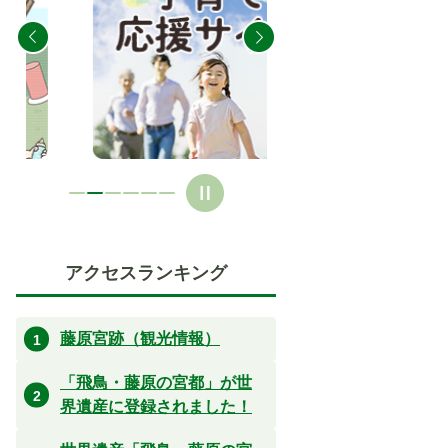
の
の
ス
ス
ラ
ラ
イ
イ
ド
ド
アクセスランキング
藤原宮跡（観光情報）
「飛鳥・藤原の宮都」が世
界遺産に登録されました！