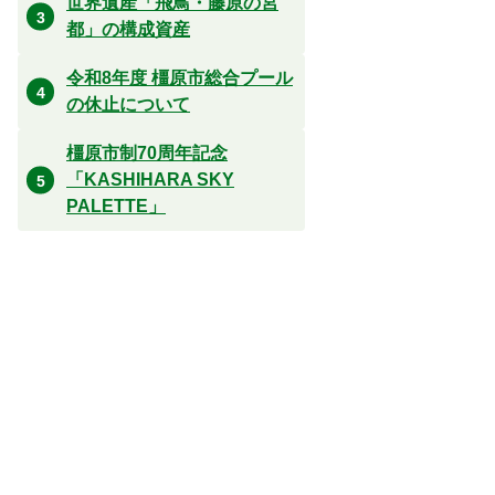
世界遺産「飛鳥・藤原の宮
都」の構成資産
令和8年度 橿原市総合プール
の休止について
橿原市制70周年記念
「KASHIHARA SKY
PALETTE」