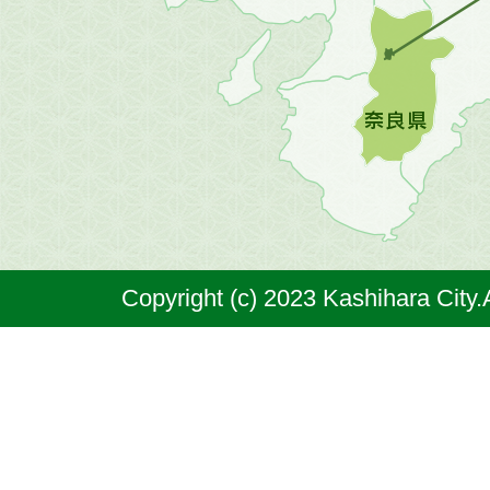
地
図。
橿
原
市
は
奈
Copyright (c) 2023 Kashihara City.
良
県
の
北
部