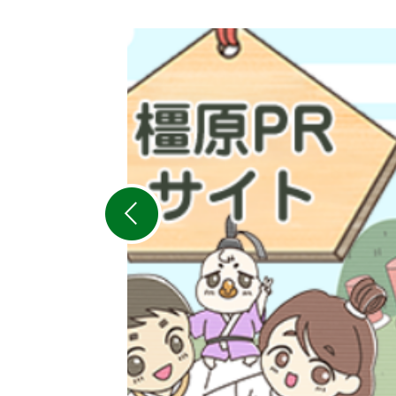
2
枚
目
の
ス
ラ
イ
ド