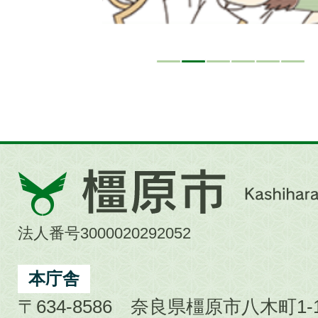
橿
原
市
法人番号3000020292052
Kashihara
City
本庁舎
〒634-8586 奈良県橿原市八木町1-1