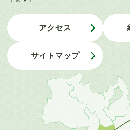
アクセス
サイトマップ
近
畿
地
方
の
地