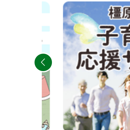
2
枚
目
の
ス
ラ
イ
ド