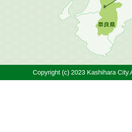
図。
橿
原
市
は
奈
Copyright (c) 2023 Kashihara City.
良
県
の
北
部
に