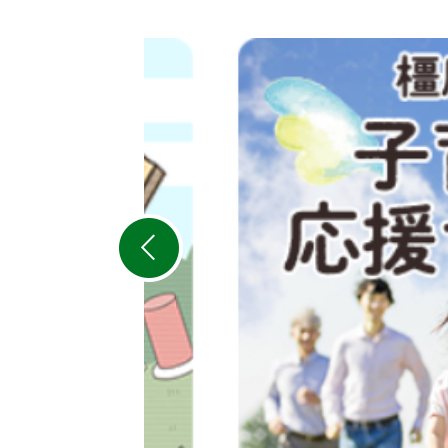
2
枚
目
の
ス
ラ
イ
ド