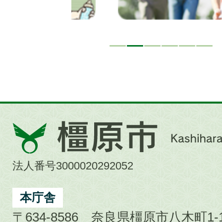
橿
原
市
法人番号3000020292052
Kashihara
City
本庁舎
〒634-8586 奈良県橿原市八木町1-1