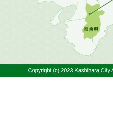
地
図。
橿
原
市
は
奈
Copyright (c) 2023 Kashihara City.
良
県
の
北
部