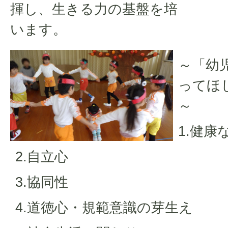
揮し、生きる力の基盤を培
います。
～「幼
ってほ
～
1.健康
2.自立心
3.協同性
4.道徳心・規範意識の芽生え