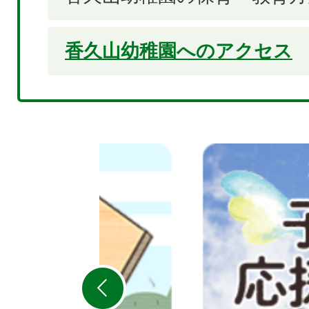
香久山幼稚園へのアクセス
2
枚
目
の
ス
ラ