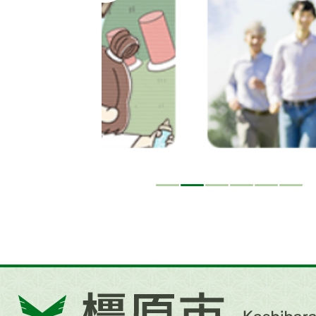
イ
ド
橿