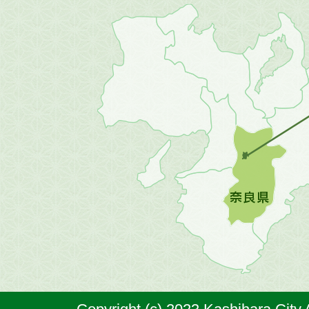
近
畿
地
方
の
地
図。
橿
原
市
は
奈