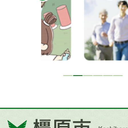
イ
ド
橿