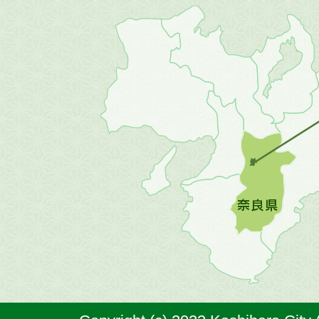
近
畿
地
方
の
地
図。
橿
原
市
は
奈