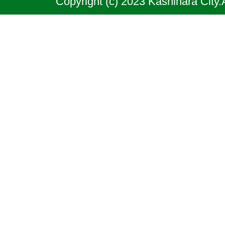
Copyright (c) 2023 Kashihara City.
良
県
の
北
部
に
位
置
す
る
市
で
あ