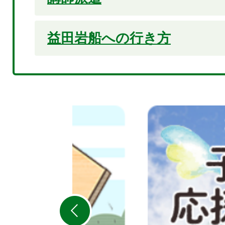
益田岩船への行き方
2
枚
目
の
ス
ラ