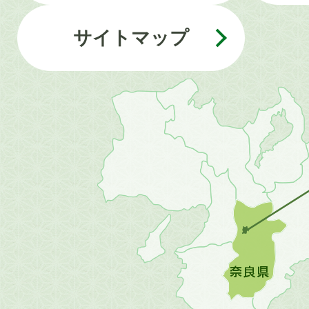
サイトマップ
近
畿
地
方
の
地
図。
橿
原