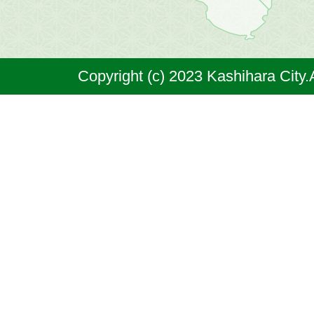
市
は
奈
Copyright (c) 2023 Kashihara City.
良
県
の
北
部
に
位
置
す
る