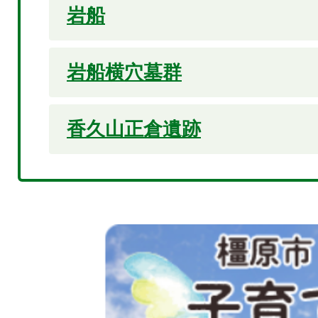
岩船
岩船横穴墓群
香久山正倉遺跡
2
枚
目