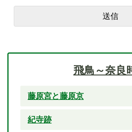
飛鳥～奈良
藤原宮と藤原京
紀寺跡