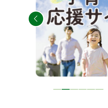
の
ス
ラ
イ
ド