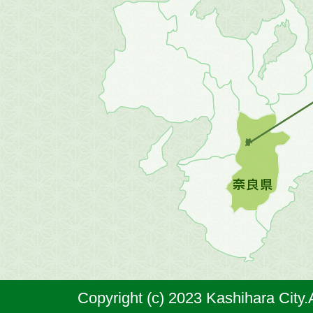
近
畿
地
方
の
地
図。
橿
原
市
は
奈
Copyright (c) 2023 Kashihara City.
良