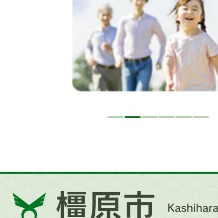
ド
橿
原