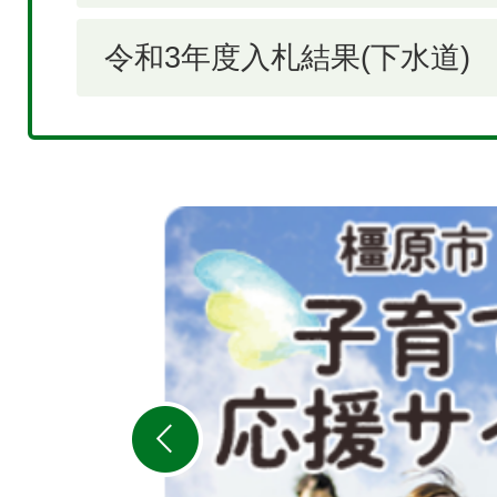
令和3年度入札結果(下水道)
2
枚
目
の
ス
ラ
イ